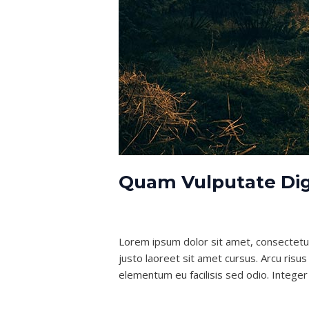
Quam Vulputate Dig
Leave a Comment
/
VFX
/
nexgenlubes
Lorem ipsum dolor sit amet, consectetur
justo laoreet sit amet cursus. Arcu risus
elementum eu facilisis sed odio. Intege
Read More »