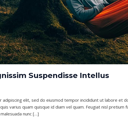
nissim Suspendisse Intellus
 adipiscing elit, sed do eiusmod tempor incididunt ut labore et d
 quis varius quam quisque id diam vel quam. Feugiat nisl pretium fu
r malesuada nunc […]