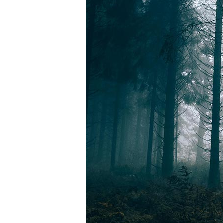
Quam
Vulputate
Dignissim
Suspendisse
Intellus