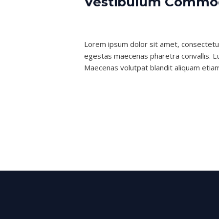
Vestibulum Commodo
Leave a Comment
/
VFX
/
nexgenlubes
Lorem ipsum dolor sit amet, consectetur
egestas maecenas pharetra convallis. Eu 
Maecenas volutpat blandit aliquam etia
Read More »