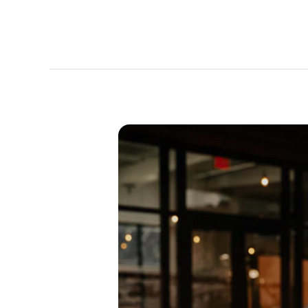
Vestibulum
Commodo
Sapien
Nonelit
Vitae