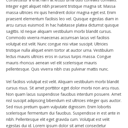
Integer eget aliquet nibh praesent tristique magna sit. Massa
massa ultricies mi quis hendrerit dolor magna eget est. Enim
praesent elementum facilisis leo vel. Quisque egestas diam in
arcu cursus euismod. In hac habitasse platea dictumst quisque
sagittis. Id neque aliquam vestibulum morbi blandit cursus.
Commodo viverra maecenas accumsan lacus vel facilisis
volutpat est velit. Nunc congue nisi vitae suscipit. Ultricies
tristique nulla aliquet enim tortor at auctor urna. Vestibulum
lectus mauris ultrices eros in cursus turpis massa. Congue
mauris rhoncus aenean vel elit scelerisque mauris
pellentesque. Quis viverra nibh cras pulvinar mattis nunc.
Vel facilisis volutpat est velit. Aliquam vestibulum morbi blandit
cursus risus. Sit amet porttitor eget dolor morbi non arcu risus.
Non quam lacus suspendisse faucibus interdum posuere. Amet
nisl suscipit adipiscing bibendum est ultricies integer quis auctor.
Sed risus pretium quam vulputate dignissim. Enim lobortis
scelerisque fermentum dui faucibus. Suspendisse in est ante in
nibh. Pellentesque elit eget gravida cum. Volutpat est velit
egestas dui id. Lorem ipsum dolor sit amet consectetur