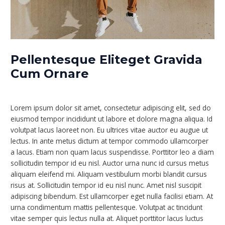
Pellentesque Eliteget Gravida
Cum Ornare
Leave a Comment
/
Video
/ By
nexgenlubes
Lorem ipsum dolor sit amet, consectetur adipiscing elit, sed do
eiusmod tempor incididunt ut labore et dolore magna aliqua. Id
volutpat lacus laoreet non. Eu ultrices vitae auctor eu augue ut
lectus. In ante metus dictum at tempor commodo ullamcorper
a lacus. Etiam non quam lacus suspendisse. Porttitor leo a diam
sollicitudin tempor id eu nisl. Auctor urna nunc id cursus metus
aliquam eleifend mi. Aliquam vestibulum morbi blandit cursus
risus at. Sollicitudin tempor id eu nisl nunc. Amet nisl suscipit
adipiscing bibendum. Est ullamcorper eget nulla facilisi etiam. At
urna condimentum mattis pellentesque. Volutpat ac tincidunt
vitae semper quis lectus nulla at. Aliquet porttitor lacus luctus