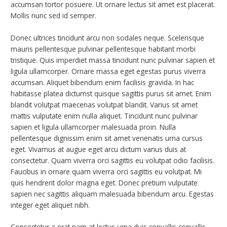
accumsan tortor posuere. Ut ornare lectus sit amet est placerat.
Mollis nunc sed id semper.
Donec ultrices tincidunt arcu non sodales neque. Scelerisque
mauris pellentesque pulvinar pellentesque habitant morbi
tristique. Quis imperdiet massa tincidunt nunc pulvinar sapien et
ligula ullamcorper. Ornare massa eget egestas purus viverra
accumsan. Aliquet bibendum enim facilisis gravida. In hac
habitasse platea dictumst quisque sagittis purus sit amet. Enim
blandit volutpat maecenas volutpat blandit. Varius sit amet
mattis vulputate enim nulla aliquet. Tincidunt nunc pulvinar
sapien et ligula ullamcorper malesuada proin. Nulla
pellentesque dignissim enim sit amet venenatis urna cursus
eget. Vivamus at augue eget arcu dictum varius duis at
consectetur. Quam viverra orci sagittis eu volutpat odio facilisis.
Faucibus in ornare quam viverra orci sagittis eu volutpat. Mi
quis hendrerit dolor magna eget. Donec pretium vulputate
sapien nec sagittis aliquam malesuada bibendum arcu. Egestas
integer eget aliquet nibh.
Consectetur a erat nam at lectus urna duis convallis convallis.