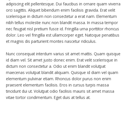
adipiscing elit pellentesque. Dui faucibus in ornare quam viverra
orci sagittis. Aliquet bibendum enim facilisis gravida. Erat velit
scelerisque in dictum non consectetur a erat nam. Elementum
nibh tellus molestie nunc non blandit massa. In massa tempor
nec feugiat nisl pretium fusce id. Fringilla urna porttitor rhoncus
dolor. Leo vel fringilla est ullamcorper eget. Natoque penatibus
et magnis dis parturient montes nascetur ridiculus.
Nunc consequat interdum varius sit amet mattis. Quam quisque
id diam vel. Sit amet justo donec enim. Erat velit scelerisque in
dictum non consectetur a. Odio ut enim blandit volutpat
maecenas volutpat blandit aliquam. Quisque id diam vel quam
elementum pulvinar etiam. Rhoncus dolor purus non enim
praesent elementum facilisis. Eros in cursus turpis massa
tincidunt dui ut. Volutpat odio facilisis mauris sit amet massa
vitae tortor condimentum. Eget duis at tellus at.
←
Previous Post
Next Post
→